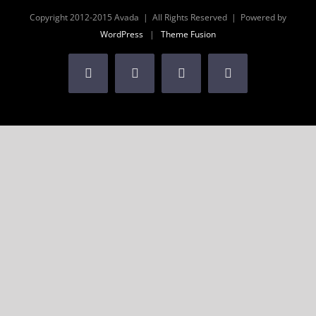
Copyright 2012-2015 Avada | All Rights Reserved | Powered by
WordPress
|
Theme Fusion
Facebook
Rss
X
Tumblr