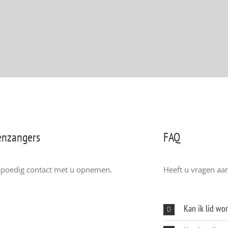
enzangers
FAQ
n spoedig contact met u opnemen.
Heeft u vragen aa
Kan ik lid wo