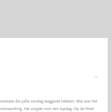
Wissel
...
deze
metabox.
 prestatie die jullie zondag weggezet hebben. Wat was het
e samenwerking. Het zorgde voor een topdag. Op de Vloet