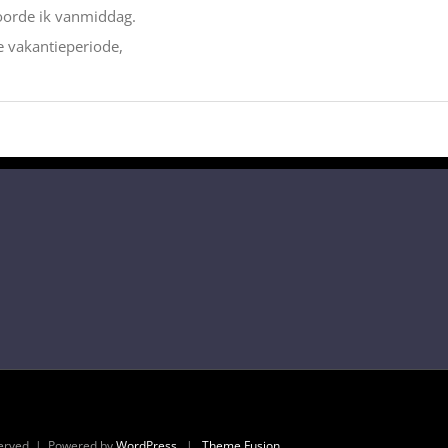
orde ik vanmiddag.
e vakantieperiode,
served | Powered by
WordPress
|
Theme Fusion