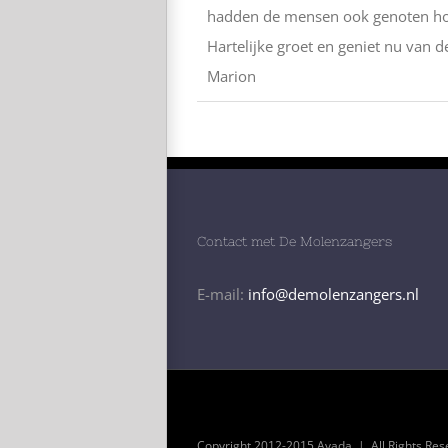
hadden de mensen ook genoten ho
Hartelijke groet en geniet nu van d
Marion
Contact met De Molenzangers
E-mail:
info@demolenzangers.nl
Copyright 2012-2015 Avada | All Rights Re