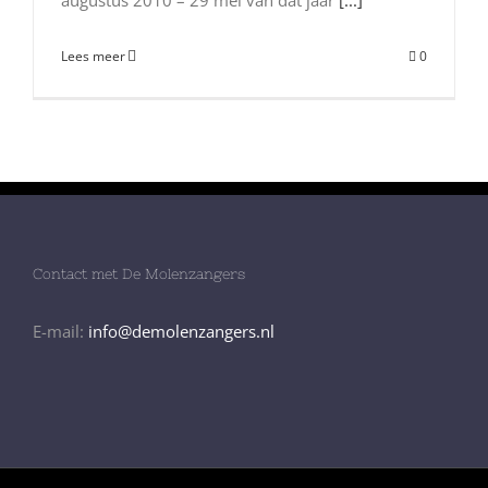
augustus 2010 – 29 mei van dat jaar
[...]
Lees meer
0
Contact met De Molenzangers
E-mail:
info@demolenzangers.nl