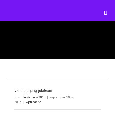
Ga
naar
inhoud
Viering 5 jarig jubileum
Door
PenMolenz2015
|
september 19th,
2015
|
Optredens