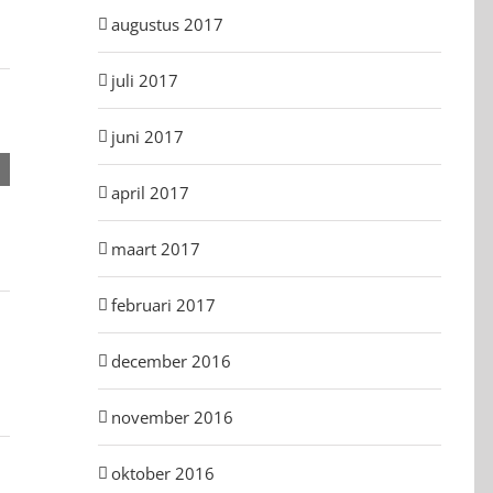
augustus 2017
juli 2017
juni 2017
Korenfestival Oisterwijk 2018
Optreden Nationale zi
april 2017
augustus 3rd, 2018
|
0 Reacties
september 29th, 2017
|
maart 2017
februari 2017
december 2016
november 2016
oktober 2016