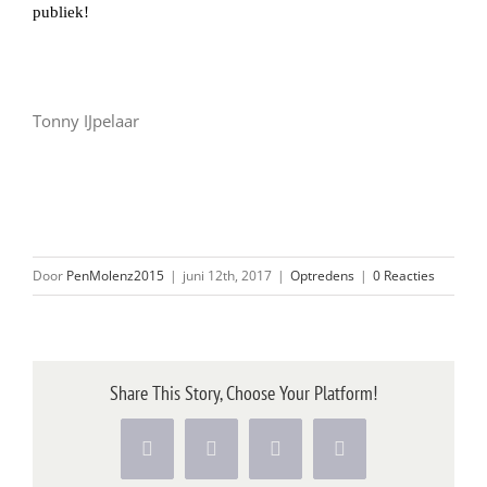
publiek!
Tonny IJpelaar
Door
PenMolenz2015
|
juni 12th, 2017
|
Optredens
|
0 Reacties
Share This Story, Choose Your Platform!
Facebook
X
Pinterest
Vk